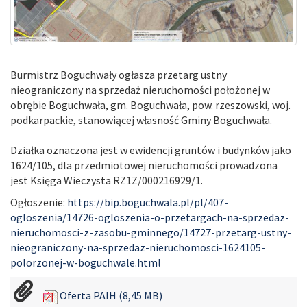
Burmistrz Boguchwały ogłasza przetarg ustny
nieograniczony na sprzedaż nieruchomości położonej w
obrębie Boguchwała, gm. Boguchwała, pow. rzeszowski, woj.
podkarpackie, stanowiącej własność Gminy Boguchwała.
Działka oznaczona jest w ewidencji gruntów i budynków jako
1624/105, dla przedmiotowej nieruchomości prowadzona
jest Księga Wieczysta RZ1Z/000216929/1.
Ogłoszenie:
https://bip.boguchwala.pl/pl/407-
ogloszenia/14726-ogloszenia-o-przetargach-na-sprzedaz-
nieruchomosci-z-zasobu-gminnego/14727-przetarg-ustny-
nieograniczony-na-sprzedaz-nieruchomosci-1624105-
polorzonej-w-boguchwale.html
Oferta PAIH (8,45 MB)