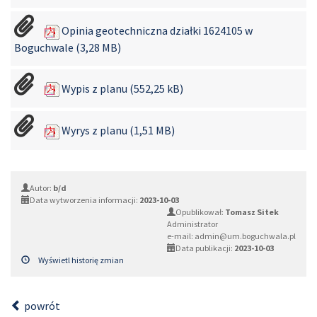
Opinia geotechniczna działki 1624105 w
Boguchwale (3,28 MB)
Wypis z planu (552,25 kB)
Wyrys z planu (1,51 MB)
Autor:
b/d
Data wytworzenia informacji:
2023-10-03
Opublikował:
Tomasz Sitek
Administrator
e-mail: admin@um.boguchwala.pl
Data publikacji:
2023-10-03
Wyświetl historię zmian
powrót