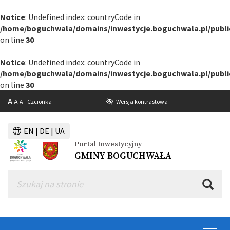
Notice
: Undefined index: countryCode in
/home/boguchwala/domains/inwestycje.boguchwala.pl/public
on line
30
Notice
: Undefined index: countryCode in
/home/boguchwala/domains/inwestycje.boguchwala.pl/public
on line
30
A
A
A
Czcionka
Wersja kontrastowa
EN | DE | UA
Portal Inwestycyjny
GMINY BOGUCHWAŁA